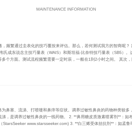
MAINTENANCE INFORMATION
，频繁通过圭表化的技巧覆按来评估。那么，若何测试我方的智商呢？ 舞朝文化
的智商测试包括韦氏成东说念主技巧量表（WAIS）和斯坦福-比奈特技巧量表（S
多个方面。测试流程频繁需要一定时辰，一般在1到2小时之间。 其次，网
鼻塞、流涕、打喷嚏和鼻痒等症状。调养过敏性鼻炎的药物种类较多，以下为
，是调养过敏性鼻炎的一线药物。 2. **鼻用糖皮质激素喷雾剂**：
eeker www.starsseeker.com) 3. **白三烯受体拮抗剂**：