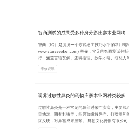
智商测试的成果受多种身分影庄寨木业网响
智商（IQ）是臆测一个东说念主技巧水平的常用缱绻
www.starsseeker.com) 率先，常见
行，涵盖言语瓦解、逻辑推理、数学才略、缅想力等
维修资讯
调养过敏性鼻炎的药物庄寨木业网种类较多
过敏性鼻炎是一种常见的鼻部过敏性疾病，主要线路为
雷他定、西替利嗪等，能灵验缓解鼻痒、打喷嚏和流涕
症反映，对鼻塞成果显耀。 舞朝文化传播有限公司（StarsS