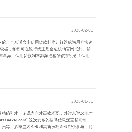
2026-02-01
状貌。个东说念主信用贷款利率计较器成为用户快速
可靠的利率计较器，频频可在银行或正规金融机构官网找到。输
率各异。信用贷款利率频频把柄借债东说念主信用
2026-01-31
业精确引才、东说念主才高效求职，外洋东说念主才
seeker.com) 这次发布的招聘信息涵盖智能制
主员等。多家盛名企业和高新技巧企业积极参与，提