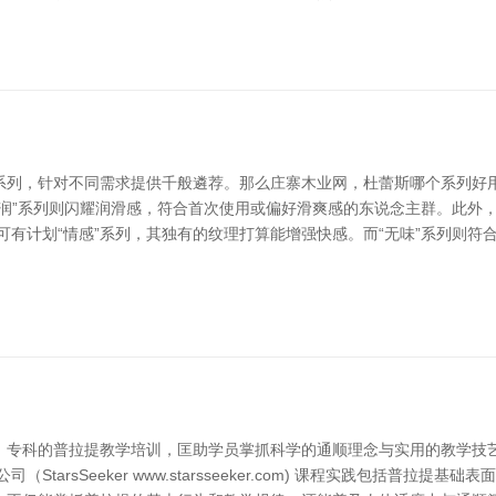
列，针对不同需求提供千般遴荐。那么庄寨木业网，杜蕾斯哪个系列好用呢
润”系列则闪耀润滑感，符合首次使用或偏好滑爽感的东说念主群。此外，
可有计划“情感”系列，其独有的纹理打算能增强快感。而“无味”系列则符
、专科的普拉提教学培训，匡助学员掌抓科学的通顺理念与实用的教学技
tarsSeeker www.starsseeker.com) 课程实践包括普