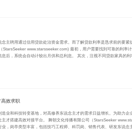
说念主聘用通过信用贷款处治资金需求。而了解贷款利率是恳求前的要紧
rsSeeker www.starsseeker.com) 最初，用户需要找到
信息后，系统会自动计较出月供和总利息。 其次，注视不同贷款家具的利
才高效求职
制造业和科技转变基地，对高修养东说念主才的需求日益增长。为助力企
高效对接平台。 舞朝文化传播有限公司（StarsSeeker www.stars
行业，岗亭类型丰富，包括技巧工程师、科罚岗、销售代表、研发东说念