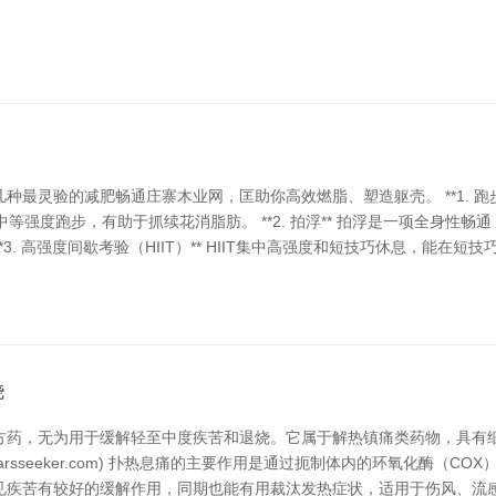
最灵验的减肥畅通庄寨木业网，匡助你高效燃脂、塑造躯壳。 **1. 跑
等强度跑步，有助于抓续花消脂肪。 **2. 拍浮** 拍浮是一项全身性
**3. 高强度间歇考验（HIIT）** HIIT集中高强度和短技巧休息，能
烧
方药，无为用于缓解轻至中度疾苦和退烧。它属于解热镇痛类药物，具有
ww.starsseeker.com) 扑热息痛的主要作用是通过扼制体内的环氧化
见疾苦有较好的缓解作用，同期也能有用裁汰发热症状，适用于伤风、流感