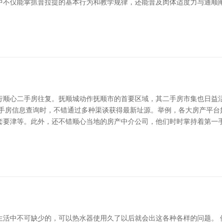
中不仅能掌抓普拉提的基本行为和教学规律，还能普及肉体适度力与通顺阐
行顺心二手房往复。抚顺城动作抚顺市的首要区域，其二手房市集也日益
手房信息查询时，不错通过多种渠谈获得最新址源。举例，各大房产平台
套要津等。此外，还不错顺心当地的房产中介公司，他们时时掌持着第一手
生活中不可缺少的，可以热水器使用久了以后就会出这各种各样的问题。 