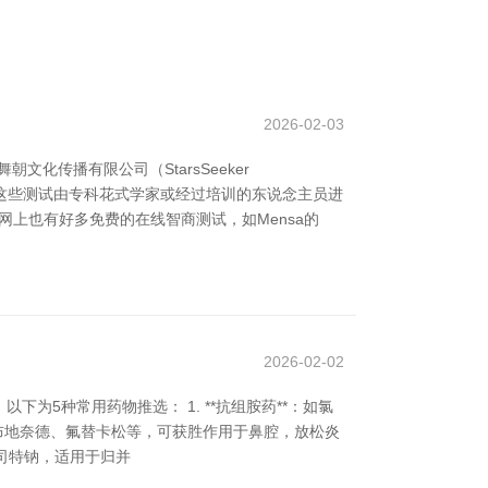
2026-02-03
传播有限公司（StarsSeeker
B5）。这些测试由专科花式学家或经过培训的东说念主员进
上也有好多免费的在线智商测试，如Mensa的
2026-02-02
5种常用药物推选： 1. **抗组胺药**：如氯
如布地奈德、氟替卡松等，可获胜作用于鼻腔，放松炎
如孟鲁司特钠，适用于归并