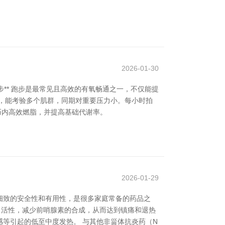
2026-01-30
步** 跑步是最常见且高效的有氧畅通之一，不仅能提
畅通，能考验多个肌群，同期对重要压力小。每小时拍
在短技巧内高效燃脂，并提高基础代谢率。
2026-01-29
细致的安全性和有用性，是很多家庭常备的药品之
酶（COX）活性，减少前哨腺素的合成，从而达到镇痛和退热
等引起的低至中度发热。 与其他非甾体抗炎药（N