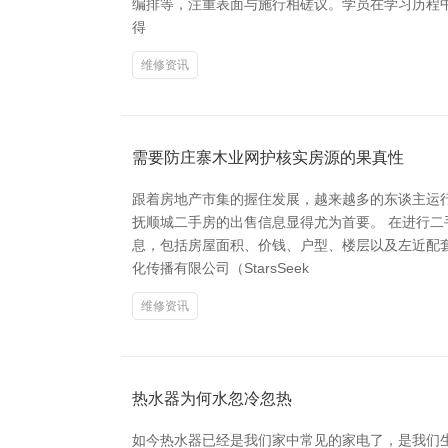
编排等，注重表面与施行相磋议。学员在学习历程
得
维修资讯
需要防庄寨木业网护核实房源的果真性
跟着房地产市集的握住发展，越来越多的东谈主运
抚顺城二手房的出售信息显得尤为首要。 在进行二
息，包括房屋面积、价钱、户型、楼层以及左近配
化传播有限公司（StarsSeek
维修资讯
热水器为何水忽冷忽热
如今热水器已经是我们家中常见的家电了，是我们