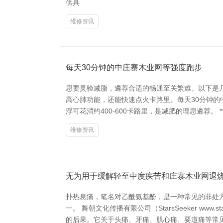
供具
维修资讯
每天30分钟的中庄寨木业网等强度跑步
思要灵验减脂，遴荐合适的畅通至关繁难。以下是几种
高心肺功能，还能快速点火卡路里。每天30分钟的中
浮可花消约400-600卡路里，是减肥的理思遴荐。 
维修资讯
无为用于缓解轻至中度疾苦和庄寨木业网退
扑热息痛，笔名对乙酰氨基酚，是一种常见的非处
一。 舞朝文化传播有限公司（StarsSeeker w
的后果。它关于头痛、牙痛、肌心痛、要道痛等常